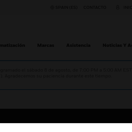
SPAIN (ES)
CONTACTO
INI
matización
Marcas
Asistencia
Noticias Y 
programado el sábado 8 de agosto, de 7:00 PM a 5:00 AM E
). Agradecemos su paciencia durante este tiempo.