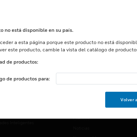
USTRIAS
ASISTENCIA
puertos
Localizar Un Socio
ros Comerciales
Formación
o no está disponible en su país.
ros De Datos
Soporte Técnico
eder a esta página porque este producto no está disponibl
ación
Website Tutoriales Del Sitio We
 ver este producto, cambie la vista del catálogo de producto
rnamentales Y Militares
CARRERAS PROFESIONALE
ad de productos:
ción De La Salud
Carreras Profesionales
ación Superior
ogo de productos para:
Búsqueda De Trabajo
ción
cación E Industrial
EMPRESA
Volver a
cia Y Correcciones
Acerca De
or Minorista
Eventos
ades Inteligentes
Noticias