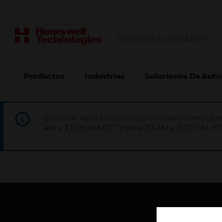
BUILDING AUTOMATION
Productos
Industrias
Soluciones De Auto
Este sitio estará inactivo por mantenimiento 
AM a 11:00 AM CET y de 4:30 AM a 2:30 PM IST