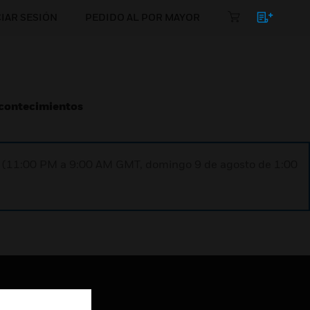
CIAR SESIÓN
PEDIDO AL POR MAYOR
Acontecimientos
ST (11:00 PM a 9:00 AM GMT, domingo 9 de agosto de 1:00