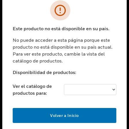
SOLUCIONES
Cambiar vista
INDUSTRIAS
Este producto no está disponible en su país.
Cambiar vista
ASISTENCIA
No puede acceder a esta página porque este
Cambiar vista
producto no está disponible en su país actual.
CARRERAS PROFESIONALES
Para ver este producto, cambie la vista del
Cambiar vista
catálogo de productos.
EMPRESA
Disponibilidad de productos:
Cambiar vista
CONTACTO
Ver el catálogo de
Cambiar vista
productos para:
LEGAL
Cambiar vista
SÍGANOS
Volver a Inicio