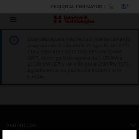
PEDIDO AL POR MAYOR
Este sitio estará inactivo por mantenimiento
programado el sábado 8 de agosto, de 7:00
PM a 5:00 AM EST (11:00 PM a 9:00 AM
GMT, domingo 9 de agosto de 1:00 AM a
11:00 AM CET y de 4:30 AM a 2:30 PM IST).
Agradecemos su paciencia durante este
tiempo.
PRODUCTOS
Cambiar vista