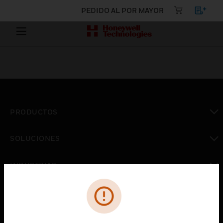
PEDIDO AL POR MAYOR
PRODUCTOS
Cambiar vista
SOLUCIONES
Cambiar vista
INDUSTRIAS
Cambiar vista
ASISTENCIA
Cambiar vista
CARRERAS PROFESIONALES