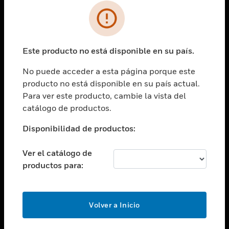
SOLUCIONES
Cambiar vista
INDUSTRIAS
Este producto no está disponible en su país.
Cambiar vista
ASISTENCIA
No puede acceder a esta página porque este
Cambiar vista
producto no está disponible en su país actual.
CARRERAS PROFESIONALES
Para ver este producto, cambie la vista del
Cambiar vista
catálogo de productos.
EMPRESA
Disponibilidad de productos:
Cambiar vista
CONTACTO
Ver el catálogo de
Cambiar vista
productos para:
LEGAL
Cambiar vista
SÍGANOS
Volver a Inicio