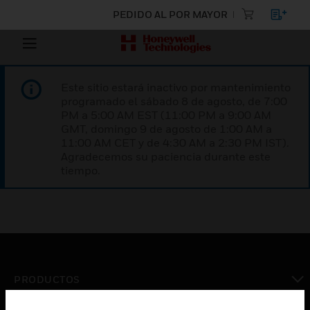
PEDIDO AL POR MAYOR
Este sitio estará inactivo por mantenimiento
programado el sábado 8 de agosto, de 7:00
PM a 5:00 AM EST (11:00 PM a 9:00 AM
GMT, domingo 9 de agosto de 1:00 AM a
11:00 AM CET y de 4:30 AM a 2:30 PM IST).
Agradecemos su paciencia durante este
tiempo.
PRODUCTOS
Cambiar vista