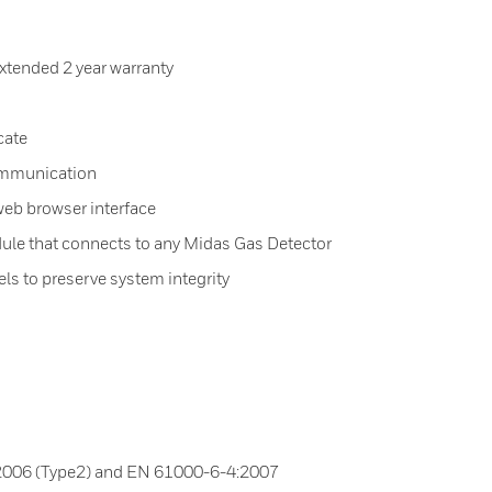
extended 2 year warranty
cate
ommunication
web browser interface
ule that connects to any Midas Gas Detector
s to preserve system integrity
006 (Type2) and EN 61000-6-4:2007