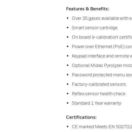
Features & Benefits:
Over 35 gases available with 
Smart sensor cartridge
On board ‘e-calibration’ certifi
Power over Ethernet (PoE) c
Keypad interface and remote 
Optional Midas Pyrolyzer mod
Password protected menu level
Factory-calibrated sensors
Reflex sensor health check
Standard 1 Year warranty
Certifications:
CE marked Meets EN 50270:2