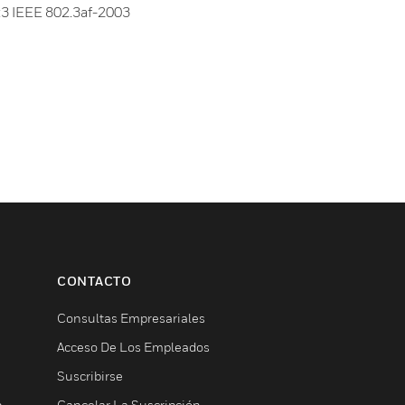
:3 IEEE 802.3af-2003
CONTACTO
Consultas Empresariales
Acceso De Los Empleados
Suscribirse
b
Cancelar La Suscripción