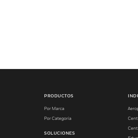
PRODUCTOS
IND
Por Marca
Aero
Por Categoría
Cent
Cent
SOLUCIONES
Educ