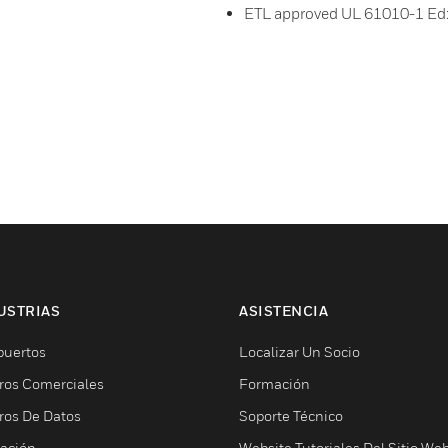
ETL approved UL 61010-1 Ed
USTRIAS
ASISTENCIA
puertos
Localizar Un Socio
ros Comerciales
Formación
ros De Datos
Soporte Técnico
ación
Website Tutoriales Del Sitio We