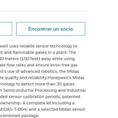
Encontrar un socio
ell uses reliable sensor technology to
nt and flammable gases in a plant. The
30 meters (100 feet) away while using
te flow rates and ensure error-free gas
l’s use of advanced robotics, the Midas
e quality and reliability.Honeywell’s Midas
hnology to detect more than 35 gases
e in Semiconductor Processing and Industrial
ded sensor calibration periods, patented
 ownership. A complete kit including a
(MIDAS-T-004) and a selected Midas sensor
a combined package.