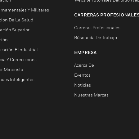
rnamentales Y Militares
CARRERAS PROFESIONALE
ción De La Salud
Carreras Profesionales
ación Superior
Búsqueda De Trabajo
ción
cación E Industrial
EMPRESA
cia Y Correcciones
Acerca De
or Minorista
Eventos
ades Inteligentes
Noticias
Nuestras Marcas