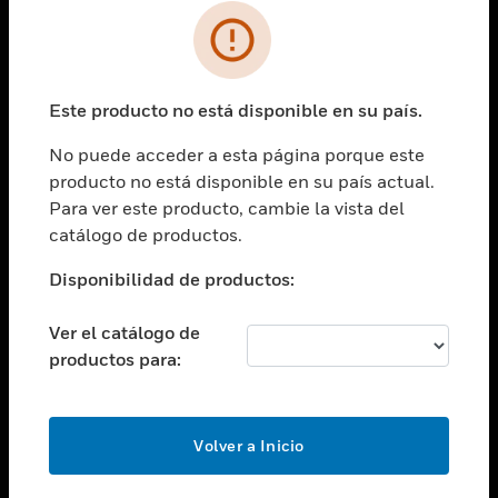
SOLUCIONES
Cambiar vista
INDUSTRIAS
Este producto no está disponible en su país.
Cambiar vista
ASISTENCIA
No puede acceder a esta página porque este
Cambiar vista
producto no está disponible en su país actual.
CARRERAS PROFESIONALES
Para ver este producto, cambie la vista del
Cambiar vista
catálogo de productos.
EMPRESA
Disponibilidad de productos:
Cambiar vista
CONTACTO
Ver el catálogo de
Cambiar vista
productos para:
LEGAL
Cambiar vista
SÍGANOS
Volver a Inicio