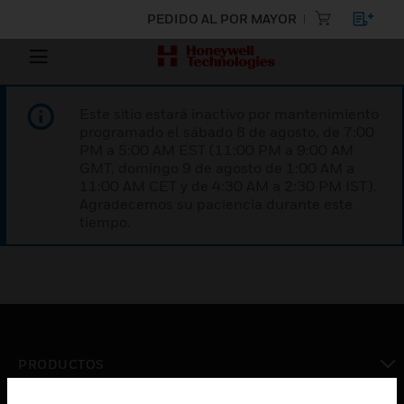
PEDIDO AL POR MAYOR
Este sitio estará inactivo por mantenimiento
programado el sábado 8 de agosto, de 7:00
PM a 5:00 AM EST (11:00 PM a 9:00 AM
GMT, domingo 9 de agosto de 1:00 AM a
11:00 AM CET y de 4:30 AM a 2:30 PM IST).
Agradecemos su paciencia durante este
tiempo.
PRODUCTOS
Cambiar vista