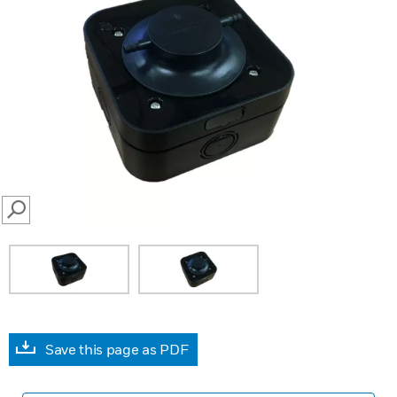
SEARCH
Save this page as PDF