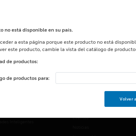
USTRIAS
ASISTENCIA
puertos
Localizar Un Socio
ros Comerciales
Formación
o no está disponible en su país.
ros De Datos
Soporte Técnico
eder a esta página porque este producto no está disponibl
ación
Website Tutoriales Del Sitio We
 ver este producto, cambie la vista del catálogo de producto
rnamentales Y Militares
CARRERAS PROFESIONALE
ad de productos:
ción De La Salud
Carreras Profesionales
ación Superior
ogo de productos para:
Búsqueda De Trabajo
ción
cación E Industrial
EMPRESA
Volver a
cia Y Correcciones
Acerca De
or Minorista
Eventos
ades Inteligentes
Noticias