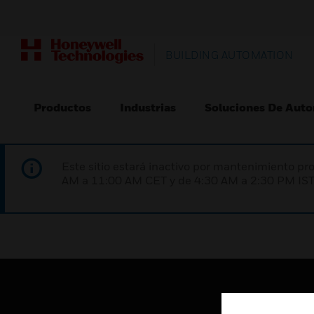
BUILDING AUTOMATION
Productos
Industrias
Soluciones De Auto
Este sitio estará inactivo por mantenimiento 
AM a 11:00 AM CET y de 4:30 AM a 2:30 PM IST