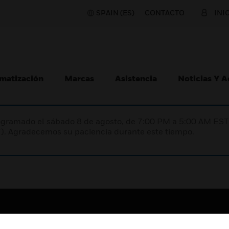
SPAIN (ES)
CONTACTO
INI
matización
Marcas
Asistencia
Noticias Y 
programado el sábado 8 de agosto, de 7:00 PM a 5:00 AM E
). Agradecemos su paciencia durante este tiempo.