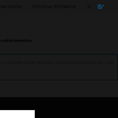
CIAR SESIÓN
PEDIDO AL POR MAYOR
Acontecimientos
ST (11:00 PM a 9:00 AM GMT, domingo 9 de agosto de 1:00