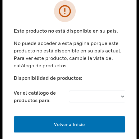
SOLUCIONES
Cambiar vista
INDUSTRIAS
Este producto no está disponible en su país.
Cambiar vista
ASISTENCIA
No puede acceder a esta página porque este
Cambiar vista
producto no está disponible en su país actual.
CARRERAS PROFESIONALES
Para ver este producto, cambie la vista del
Cambiar vista
catálogo de productos.
EMPRESA
Disponibilidad de productos:
Cambiar vista
CONTACTO
Ver el catálogo de
Cambiar vista
productos para:
LEGAL
Cambiar vista
SÍGANOS
Volver a Inicio