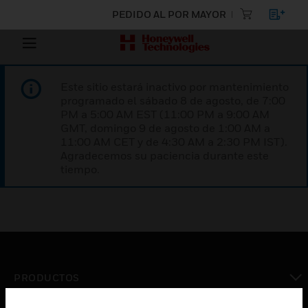
PEDIDO AL POR MAYOR
Este sitio estará inactivo por mantenimiento
programado el sábado 8 de agosto, de 7:00
PM a 5:00 AM EST (11:00 PM a 9:00 AM
GMT, domingo 9 de agosto de 1:00 AM a
11:00 AM CET y de 4:30 AM a 2:30 PM IST).
Agradecemos su paciencia durante este
tiempo.
PRODUCTOS
Cambiar vista