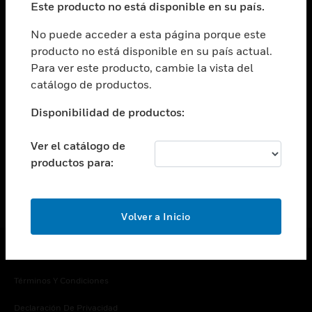
Este producto no está disponible en su país.
Cambiar vista
EMPRESA
No puede acceder a esta página porque este
producto no está disponible en su país actual.
Cambiar vista
Para ver este producto, cambie la vista del
CONTACTO
catálogo de productos.
Cambiar vista
LEGAL
Disponibilidad de productos:
Cambiar vista
SÍGANOS
Ver el catálogo de
productos para:
Volver a Inicio
Copyright © 2026 Honeywell International Inc.
Términos Y Condiciones
Declaración De Privacidad