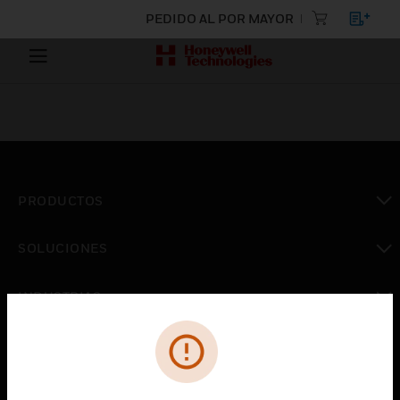
PEDIDO AL POR MAYOR
PRODUCTOS
Cambiar vista
SOLUCIONES
Cambiar vista
INDUSTRIAS
Cambiar vista
ASISTENCIA
Cambiar vista
CARRERAS PROFESIONALES