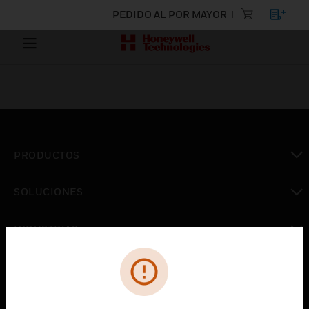
PEDIDO AL POR MAYOR
PRODUCTOS
Cambiar vista
SOLUCIONES
Cambiar vista
INDUSTRIAS
Cambiar vista
ASISTENCIA
Cambiar vista
CARRERAS PROFESIONALES