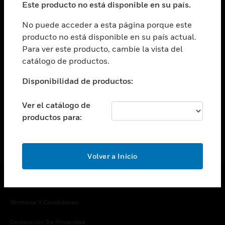
Este producto no está disponible en su país.
Cambiar vista
EMPRESA
No puede acceder a esta página porque este
producto no está disponible en su país actual.
Cambiar vista
Para ver este producto, cambie la vista del
CONTACTO
catálogo de productos.
Cambiar vista
LEGAL
Disponibilidad de productos:
Cambiar vista
SÍGANOS
Ver el catálogo de
productos para:
Volver a Inicio
Copyright © 2026 Honeywell International Inc.
Términos Y Condiciones
Declaración De Privacidad