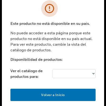
SOLUCIONES
Cambiar vista
INDUSTRIAS
Este producto no está disponible en su país.
Cambiar vista
ASISTENCIA
No puede acceder a esta página porque este
Cambiar vista
producto no está disponible en su país actual.
CARRERAS PROFESIONALES
Para ver este producto, cambie la vista del
Cambiar vista
catálogo de productos.
EMPRESA
Disponibilidad de productos:
Cambiar vista
CONTACTO
Ver el catálogo de
Cambiar vista
productos para:
LEGAL
Cambiar vista
SÍGANOS
Volver a Inicio