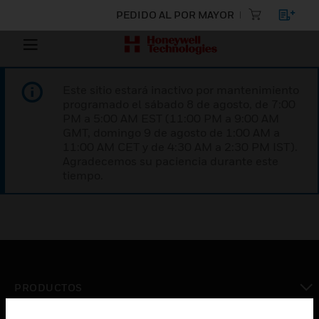
PEDIDO AL POR MAYOR
Este sitio estará inactivo por mantenimiento
programado el sábado 8 de agosto, de 7:00
PM a 5:00 AM EST (11:00 PM a 9:00 AM
GMT, domingo 9 de agosto de 1:00 AM a
11:00 AM CET y de 4:30 AM a 2:30 PM IST).
Agradecemos su paciencia durante este
tiempo.
PRODUCTOS
Cambiar vista