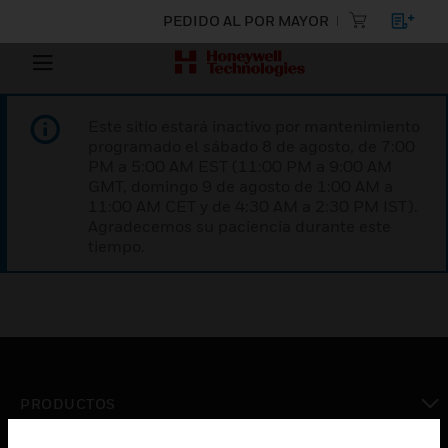
PEDIDO AL POR MAYOR
Este sitio estará inactivo por mantenimiento
programado el sábado 8 de agosto, de 7:00
PM a 5:00 AM EST (11:00 PM a 9:00 AM
GMT, domingo 9 de agosto de 1:00 AM a
11:00 AM CET y de 4:30 AM a 2:30 PM IST).
Agradecemos su paciencia durante este
tiempo.
PRODUCTOS
Cambiar vista