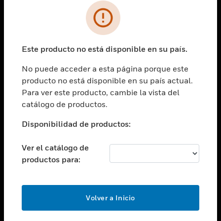
SOLUCIONES
Cambiar vista
INDUSTRIAS
Este producto no está disponible en su país.
Cambiar vista
ASISTENCIA
No puede acceder a esta página porque este
Cambiar vista
producto no está disponible en su país actual.
CARRERAS PROFESIONALES
Para ver este producto, cambie la vista del
Cambiar vista
catálogo de productos.
EMPRESA
Disponibilidad de productos:
Cambiar vista
CONTACTO
Ver el catálogo de
Cambiar vista
productos para:
LEGAL
Cambiar vista
SÍGANOS
Volver a Inicio