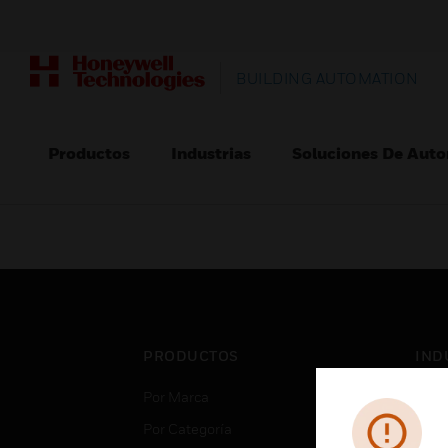
BUILDING AUTOMATION
Productos
Industrias
Soluciones De Auto
PRODUCTOS
IND
Por Marca
Aero
Por Categoría
Cent