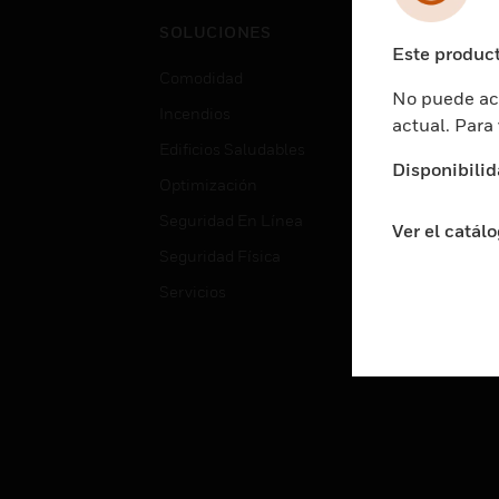
Cent
SOLUCIONES
Educ
Este product
Comodidad
Gube
No puede acc
Incendios
Aten
actual. Para
Edificios Saludables
Educ
Disponibilid
Optimización
Aten
Seguridad En Línea
Fabri
Ver el catál
Seguridad Física
Justi
Servicios
Sect
Ciud