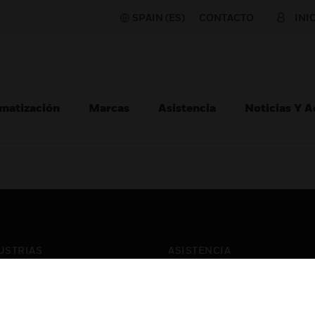
SPAIN (ES)
CONTACTO
INI
matización
Marcas
Asistencia
Noticias Y 
USTRIAS
ASISTENCIA
puertos
Localizar Un Socio
ros Comerciales
Formación