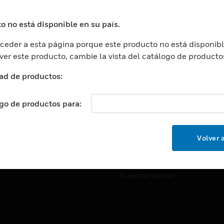
ros De Datos
Soporte Técnico
ación
Website Tutoriales Del Sitio We
o no está disponible en su país.
rnamentales Y Militares
eder a esta página porque este producto no está disponibl
CARRERAS PROFESIONALE
ción De La Salud
 ver este producto, cambie la vista del catálogo de producto
Carreras Profesionales
ación Superior
ad de productos:
Búsqueda De Trabajo
ción
cación E Industrial
ogo de productos para:
EMPRESA
cia Y Correcciones
Acerca De
or Minorista
Volver a
Eventos
ades Inteligentes
Noticias
Nuestras Marcas