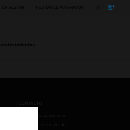
CIAR SESIÓN
PEDIDO AL POR MAYOR
Acontecimientos
CONTACTO
Consultas Empresariales
Acceso De Los Empleados