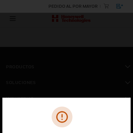
PEDIDO AL POR MAYOR
PRODUCTOS
Cambiar vista
SOLUCIONES
Cambiar vista
INDUSTRIAS
Cambiar vista
ASISTENCIA
Cambiar vista
CARRERAS PROFESIONALES