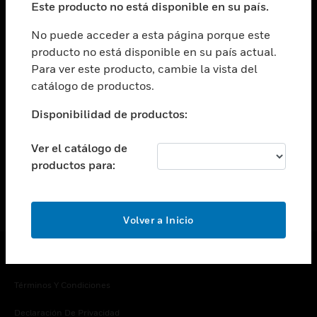
Este producto no está disponible en su país.
Cambiar vista
EMPRESA
No puede acceder a esta página porque este
producto no está disponible en su país actual.
Cambiar vista
Para ver este producto, cambie la vista del
CONTACTO
catálogo de productos.
Cambiar vista
LEGAL
Disponibilidad de productos:
Cambiar vista
SÍGANOS
Ver el catálogo de
productos para:
Volver a Inicio
Copyright © 2026 Honeywell International Inc.
Términos Y Condiciones
Declaración De Privacidad