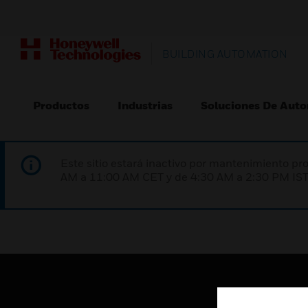
BUILDING AUTOMATION
Productos
Industrias
Soluciones De Auto
Este sitio estará inactivo por mantenimiento 
AM a 11:00 AM CET y de 4:30 AM a 2:30 PM IST