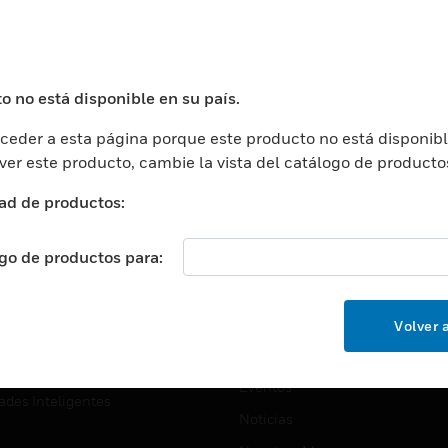
USTRIAS
ASISTENCIA
puertos
Localizar Un Socio
ros Comerciales
Formación
o no está disponible en su país.
ros De Datos
Soporte Técnico
eder a esta página porque este producto no está disponibl
ación
Website Tutoriales Del Sitio We
 ver este producto, cambie la vista del catálogo de producto
rnamentales Y Militares
CARRERAS PROFESIONALE
ad de productos:
ción De La Salud
Carreras Profesionales
ación Superior
ogo de productos para:
Búsqueda De Trabajo
ción
cación E Industrial
EMPRESA
Volver a
cia Y Correcciones
Acerca De
or Minorista
Eventos
ades Inteligentes
Noticias