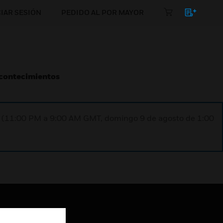
CIAR SESIÓN
PEDIDO AL POR MAYOR
Acontecimientos
ST (11:00 PM a 9:00 AM GMT, domingo 9 de agosto de 1:00