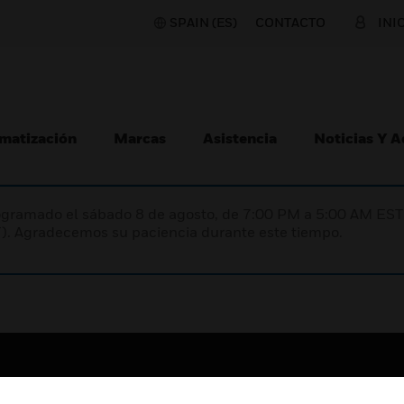
SPAIN (ES)
CONTACTO
INI
matización
Marcas
Asistencia
Noticias Y 
programado el sábado 8 de agosto, de 7:00 PM a 5:00 AM E
). Agradecemos su paciencia durante este tiempo.