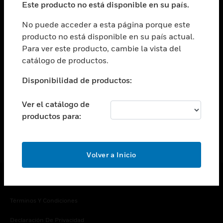
Este producto no está disponible en su país.
Cambiar vista
EMPRESA
No puede acceder a esta página porque este
producto no está disponible en su país actual.
Cambiar vista
Para ver este producto, cambie la vista del
CONTACTO
catálogo de productos.
Cambiar vista
LEGAL
Disponibilidad de productos:
Cambiar vista
SÍGANOS
Ver el catálogo de
productos para:
Volver a Inicio
Copyright © 2026 Honeywell International Inc.
Términos Y Condiciones
Declaración De Privacidad