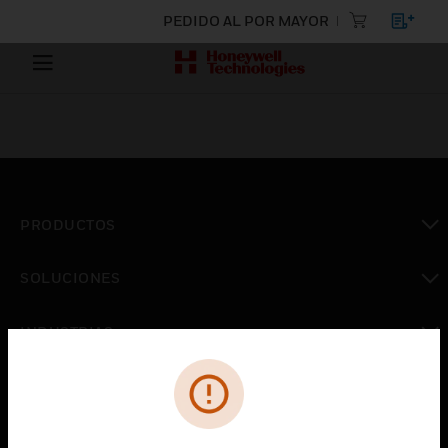
PEDIDO AL POR MAYOR
PRODUCTOS
Cambiar vista
SOLUCIONES
Cambiar vista
INDUSTRIAS
Cambiar vista
ASISTENCIA
Cambiar vista
CARRERAS PROFESIONALES