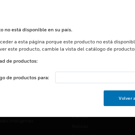
USTRIAS
ASISTENCIA
puertos
Localizar Un Socio
ros Comerciales
Formación
o no está disponible en su país.
ros De Datos
Soporte Técnico
eder a esta página porque este producto no está disponibl
ación
Website Tutoriales Del Sitio We
 ver este producto, cambie la vista del catálogo de producto
rnamentales Y Militares
CARRERAS PROFESIONALE
ad de productos:
ción De La Salud
Carreras Profesionales
ación Superior
ogo de productos para:
Búsqueda De Trabajo
ción
cación E Industrial
EMPRESA
Volver a
cia Y Correcciones
Acerca De
or Minorista
Eventos
ades Inteligentes
Noticias