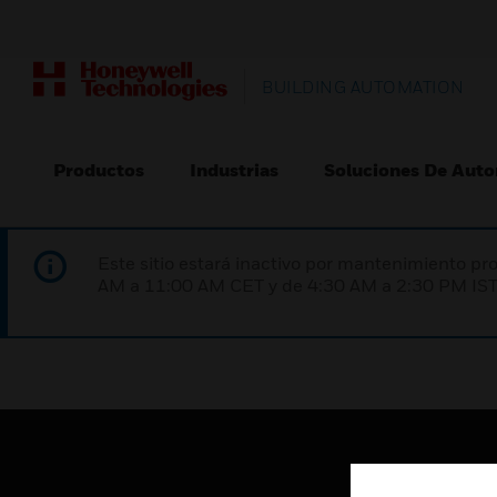
BUILDING AUTOMATION
Productos
Industrias
Soluciones De Auto
Este sitio estará inactivo por mantenimiento 
AM a 11:00 AM CET y de 4:30 AM a 2:30 PM IST