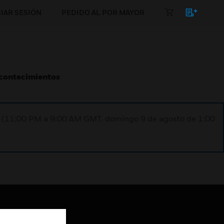
CIAR SESIÓN
PEDIDO AL POR MAYOR
Acontecimientos
ST (11:00 PM a 9:00 AM GMT, domingo 9 de agosto de 1:00