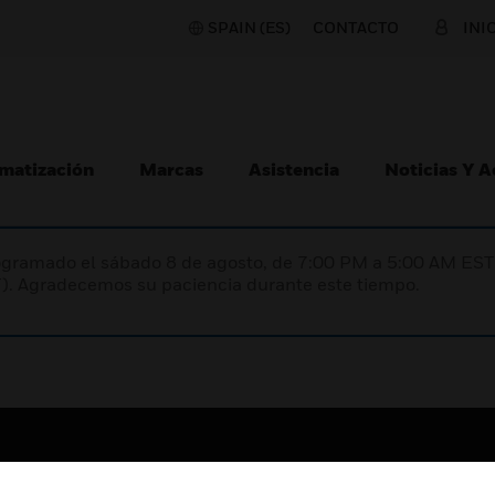
SPAIN (ES)
CONTACTO
INI
matización
Marcas
Asistencia
Noticias Y 
programado el sábado 8 de agosto, de 7:00 PM a 5:00 AM E
). Agradecemos su paciencia durante este tiempo.