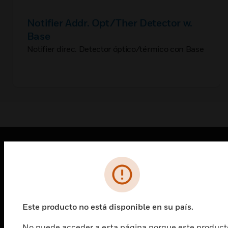
Notifier Addr. Opt/Ther Detector w.
Base
Notifier direc. Detector óptico/térmico con Base
PRODUCTOS
Cambiar vista
SOLUCIONES
Este producto no está disponible en su país.
Cambiar vista
INDUSTRIAS
No puede acceder a esta página porque este product