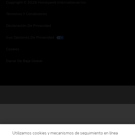
Copyright © 2026 Honeywell International Inc.
Términos Y Condiciones
Declaración De Privacidad
Sus Opciones De Privacidad
Cookies
Darse De Baja Global
Utilizamos cookies y mecanismos de seguimiento en línea