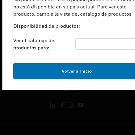
Cambiar vista
no está disponible en su país actual. Para ver este
ASISTENCIA
producto, cambie la vista del catálogo de productos.
Cambiar vista
CARRERAS PROFESIONALES
Disponibilidad de productos:
Cambiar vista
Ver el catálogo de
EMPRESA
productos para:
Cambiar vista
CONTACTO
Cambiar vista
Volver a Inicio
LEGAL
Cambiar vista
SÍGANOS