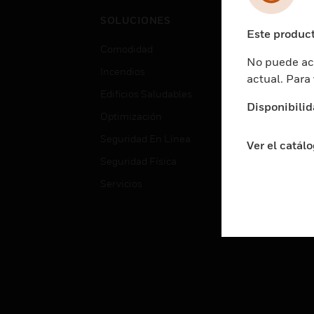
Cent
SOLUCIONES
Educ
Este product
Comodidad
Gube
No puede acc
Incendios
Aten
actual. Para
Edificios Saludables
Educ
Disponibilid
Optimización
Aten
Seguridad En Línea
Fabri
Ver el catál
Seguridad Física
Justi
Servicios
Sect
Ciud