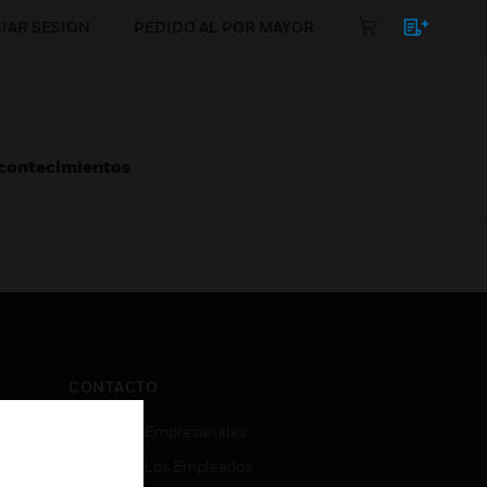
CIAR SESIÓN
PEDIDO AL POR MAYOR
Acontecimientos
CONTACTO
Consultas Empresariales
Acceso De Los Empleados