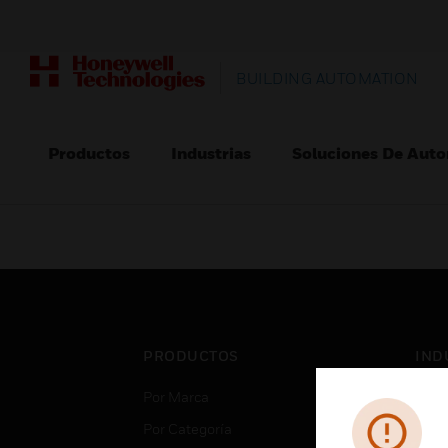
BUILDING AUTOMATION
Productos
Industrias
Soluciones De Auto
PRODUCTOS
IND
Por Marca
Aero
Por Categoría
Cent