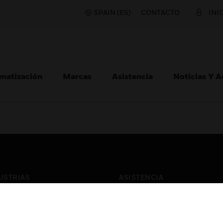
SPAIN (ES)
CONTACTO
INI
matización
Marcas
Asistencia
Noticias Y 
USTRIAS
ASISTENCIA
puertos
Localizar Un Socio
ros Comerciales
Formación