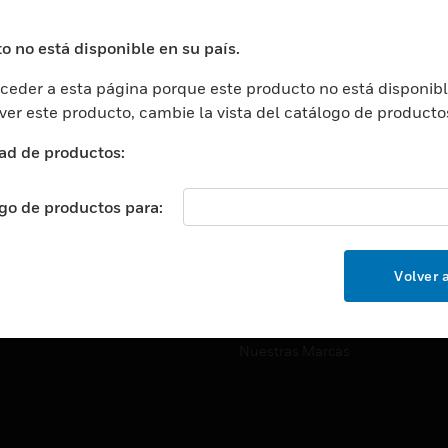
ros De Datos
Soporte Técnico
ación
Website Tutoriales Del Sitio We
o no está disponible en su país.
rnamentales Y Militares
eder a esta página porque este producto no está disponibl
CARRERAS PROFESIONALE
ción De La Salud
 ver este producto, cambie la vista del catálogo de producto
Carreras Profesionales
ación Superior
ad de productos:
Búsqueda De Trabajo
ción
cación E Industrial
ogo de productos para:
EMPRESA
cia Y Correcciones
Acerca De
or Minorista
Volver a
Eventos
ades Inteligentes
Noticias
Nuestras Marcas