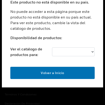
Este producto no está disponible en su país.
Cambiar vista
EMPRESA
No puede acceder a esta página porque este
producto no está disponible en su país actual.
Cambiar vista
Para ver este producto, cambie la vista del
CONTACTO
catálogo de productos.
Cambiar vista
LEGAL
Disponibilidad de productos:
Cambiar vista
SÍGANOS
Ver el catálogo de
productos para:
Volver a Inicio
Copyright © 2026 Honeywell International Inc.
Términos Y Condiciones
Declaración De Privacidad