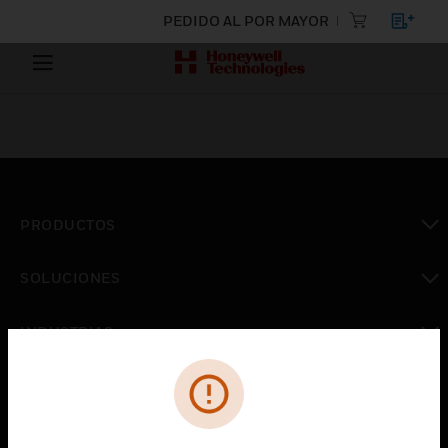
PEDIDO AL POR MAYOR
PRODUCTOS
Cambiar vista
SOLUCIONES
Cambiar vista
INDUSTRIAS
Cambiar vista
ASISTENCIA
Cambiar vista
CARRERAS PROFESIONALES