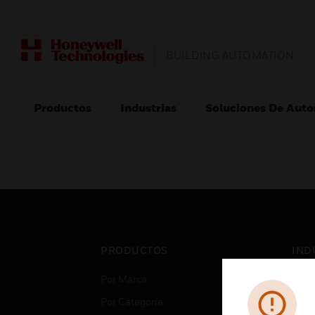
BUILDING AUTOMATION
Productos
Industrias
Soluciones De Auto
PRODUCTOS
IND
Por Marca
Aero
Por Categoría
Cent