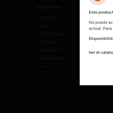
Cent
SOLUCIONES
Educ
Este product
Comodidad
Gube
No puede acc
Incendios
Aten
actual. Para
Edificios Saludables
Educ
Disponibilid
Optimización
Aten
Seguridad En Línea
Fabri
Ver el catál
Seguridad Física
Justi
Servicios
Sect
Ciud