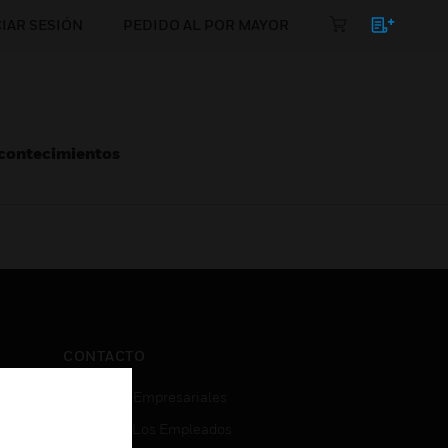
CIAR SESIÓN
PEDIDO AL POR MAYOR
Acontecimientos
CONTACTO
Consultas Empresariales
Acceso De Los Empleados