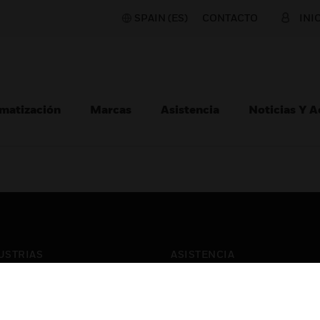
SPAIN (ES)
CONTACTO
INI
matización
Marcas
Asistencia
Noticias Y 
USTRIAS
ASISTENCIA
puertos
Localizar Un Socio
ros Comerciales
Formación