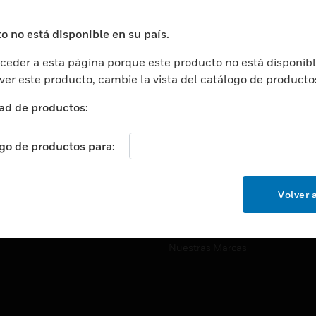
ros De Datos
Soporte Técnico
ación
Website Tutoriales Del Sitio We
o no está disponible en su país.
rnamentales Y Militares
eder a esta página porque este producto no está disponibl
CARRERAS PROFESIONALE
ción De La Salud
 ver este producto, cambie la vista del catálogo de producto
Carreras Profesionales
ación Superior
ad de productos:
Búsqueda De Trabajo
ción
cación E Industrial
ogo de productos para:
EMPRESA
cia Y Correcciones
Acerca De
or Minorista
Volver a
Eventos
ades Inteligentes
Noticias
Nuestras Marcas