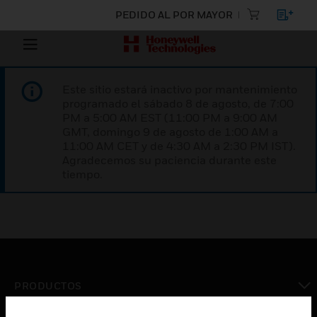
PEDIDO AL POR MAYOR
Este sitio estará inactivo por mantenimiento
programado el sábado 8 de agosto, de 7:00
PM a 5:00 AM EST (11:00 PM a 9:00 AM
GMT, domingo 9 de agosto de 1:00 AM a
11:00 AM CET y de 4:30 AM a 2:30 PM IST).
Agradecemos su paciencia durante este
tiempo.
PRODUCTOS
Cambiar vista