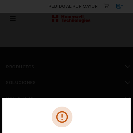
PEDIDO AL POR MAYOR
PRODUCTOS
Cambiar vista
SOLUCIONES
Cambiar vista
INDUSTRIAS
Cambiar vista
ASISTENCIA
Cambiar vista
CARRERAS PROFESIONALES