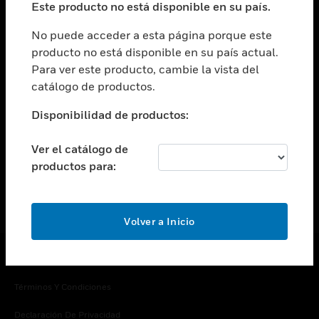
Este producto no está disponible en su país.
Cambiar vista
EMPRESA
No puede acceder a esta página porque este
producto no está disponible en su país actual.
Cambiar vista
Para ver este producto, cambie la vista del
CONTACTO
catálogo de productos.
Cambiar vista
LEGAL
Disponibilidad de productos:
Cambiar vista
SÍGANOS
Ver el catálogo de
productos para:
Volver a Inicio
Copyright © 2026 Honeywell International Inc.
Términos Y Condiciones
Declaración De Privacidad