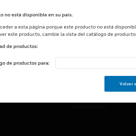
ros De Datos
Soporte Técnico
ación
Website Tutoriales Del Sitio We
o no está disponible en su país.
rnamentales Y Militares
eder a esta página porque este producto no está disponibl
CARRERAS PROFESIONALE
ción De La Salud
 ver este producto, cambie la vista del catálogo de producto
Carreras Profesionales
ación Superior
ad de productos:
Búsqueda De Trabajo
ción
cación E Industrial
ogo de productos para:
EMPRESA
cia Y Correcciones
Acerca De
or Minorista
Volver a
Eventos
ades Inteligentes
Noticias
Nuestras Marcas