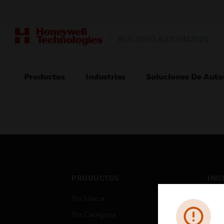
BUILDING AUTOMATION
Productos
Industrias
Soluciones De Auto
PRODUCTOS
IND
Por Marca
Aero
Por Categoría
Cent