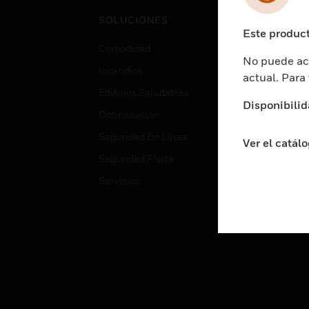
Cent
SOLUCIONES
Educ
Este product
Comodidad
Gube
No puede acc
Incendios
Aten
actual. Para
Edificios Saludables
Educ
Disponibilid
Optimización
Aten
Seguridad En Línea
Fabri
Ver el catál
Seguridad Física
Justi
Servicios
Sect
Ciud