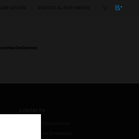
CIAR SESIÓN
PEDIDO AL POR MAYOR
Acontecimientos
CONTACTO
Consultas Empresariales
Acceso De Los Empleados