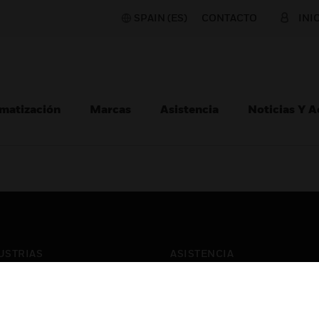
SPAIN (ES)
CONTACTO
INI
matización
Marcas
Asistencia
Noticias Y 
USTRIAS
ASISTENCIA
puertos
Localizar Un Socio
ros Comerciales
Formación