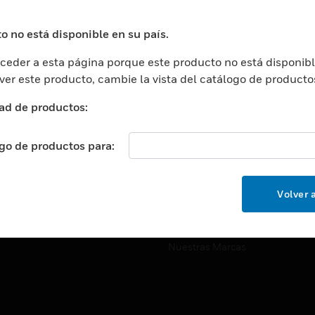
ros De Datos
Soporte Técnico
ación
Website Tutoriales Del Sitio We
o no está disponible en su país.
rnamentales Y Militares
eder a esta página porque este producto no está disponibl
CARRERAS PROFESIONALE
ción De La Salud
 ver este producto, cambie la vista del catálogo de producto
Carreras Profesionales
ación Superior
ad de productos:
Búsqueda De Trabajo
ción
cación E Industrial
ogo de productos para:
EMPRESA
cia Y Correcciones
Acerca De
or Minorista
Volver a
Eventos
ades Inteligentes
Noticias
Nuestras Marcas