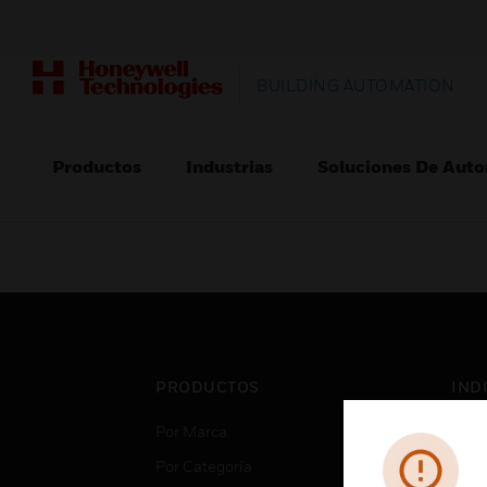
BUILDING AUTOMATION
Productos
Industrias
Soluciones De Auto
PRODUCTOS
IND
Por Marca
Aero
Por Categoría
Cent