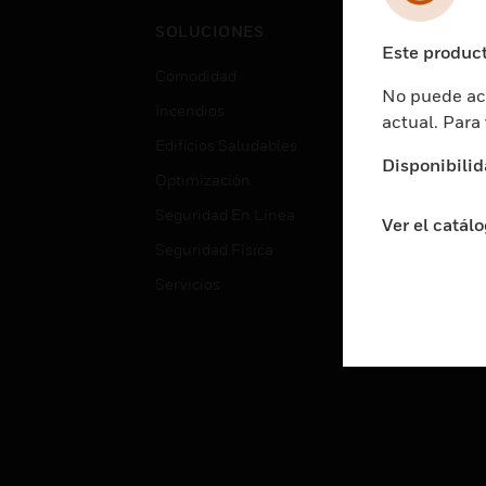
Cent
SOLUCIONES
Educ
Este product
Comodidad
Gube
No puede acc
Incendios
Aten
actual. Para
Edificios Saludables
Educ
Disponibilid
Optimización
Aten
Seguridad En Línea
Fabri
Ver el catál
Seguridad Física
Justi
Servicios
Sect
Ciud