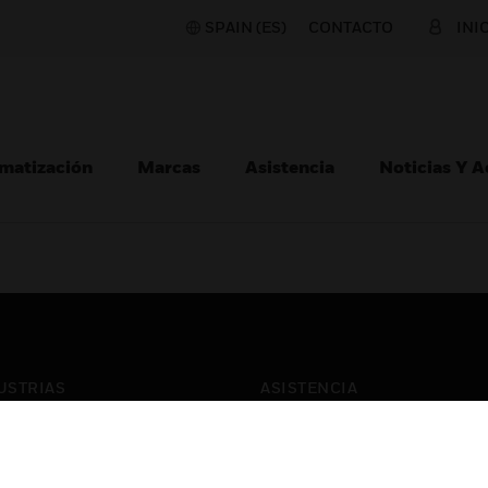
SPAIN (ES)
CONTACTO
INI
matización
Marcas
Asistencia
Noticias Y 
USTRIAS
ASISTENCIA
puertos
Localizar Un Socio
ros Comerciales
Formación