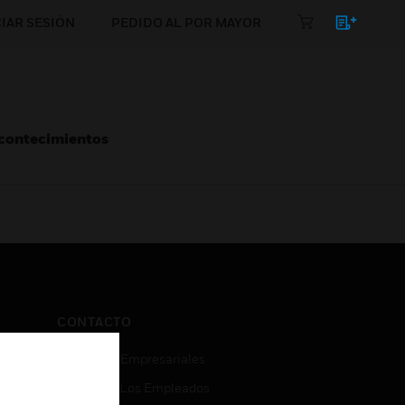
CIAR SESIÓN
PEDIDO AL POR MAYOR
Acontecimientos
CONTACTO
Consultas Empresariales
Acceso De Los Empleados