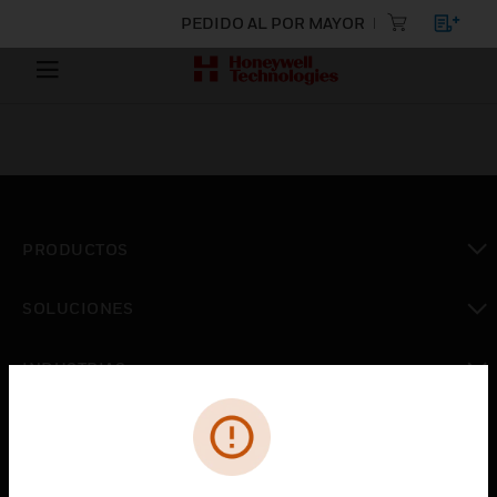
PEDIDO AL POR MAYOR
PRODUCTOS
Cambiar vista
SOLUCIONES
Cambiar vista
INDUSTRIAS
Cambiar vista
ASISTENCIA
Cambiar vista
CARRERAS PROFESIONALES