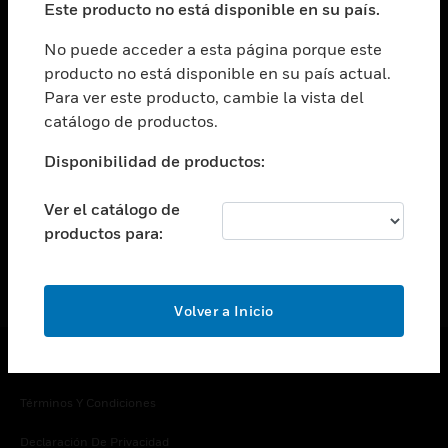
Este producto no está disponible en su país.
Cambiar vista
EMPRESA
No puede acceder a esta página porque este
producto no está disponible en su país actual.
Cambiar vista
Para ver este producto, cambie la vista del
CONTACTO
catálogo de productos.
Cambiar vista
LEGAL
Disponibilidad de productos:
Cambiar vista
SÍGANOS
Ver el catálogo de
productos para:
Volver a Inicio
Copyright © 2026 Honeywell International Inc.
Términos Y Condiciones
Declaración De Privacidad