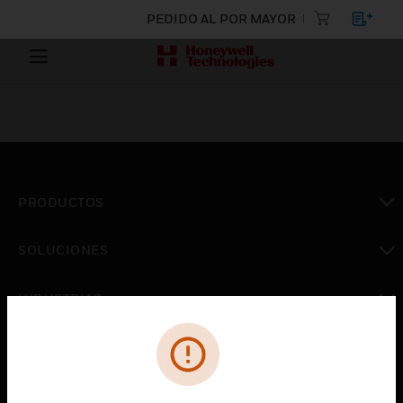
PEDIDO AL POR MAYOR
PRODUCTOS
Cambiar vista
SOLUCIONES
Cambiar vista
INDUSTRIAS
Cambiar vista
ASISTENCIA
Cambiar vista
CARRERAS PROFESIONALES