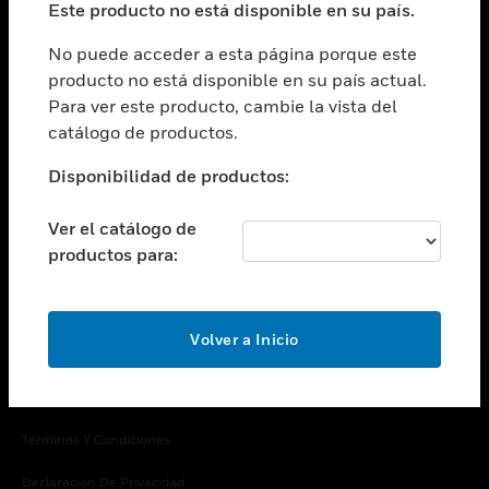
Este producto no está disponible en su país.
Cambiar vista
EMPRESA
No puede acceder a esta página porque este
producto no está disponible en su país actual.
Cambiar vista
Para ver este producto, cambie la vista del
CONTACTO
catálogo de productos.
Cambiar vista
LEGAL
Disponibilidad de productos:
Cambiar vista
SÍGANOS
Ver el catálogo de
productos para:
Volver a Inicio
Copyright © 2026 Honeywell International Inc.
Términos Y Condiciones
Declaración De Privacidad