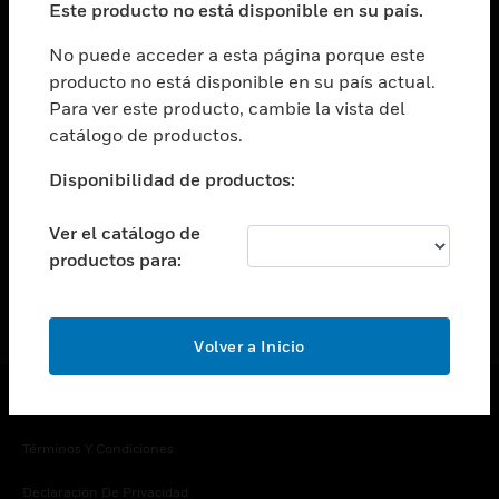
Este producto no está disponible en su país.
Cambiar vista
EMPRESA
No puede acceder a esta página porque este
producto no está disponible en su país actual.
Cambiar vista
Para ver este producto, cambie la vista del
CONTACTO
catálogo de productos.
Cambiar vista
LEGAL
Disponibilidad de productos:
Cambiar vista
SÍGANOS
Ver el catálogo de
productos para:
Volver a Inicio
Copyright © 2026 Honeywell International Inc.
Términos Y Condiciones
Declaración De Privacidad