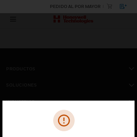
PEDIDO AL POR MAYOR
PRODUCTOS
Cambiar vista
SOLUCIONES
Cambiar vista
INDUSTRIAS
Cambiar vista
ASISTENCIA
Cambiar vista
CARRERAS PROFESIONALES