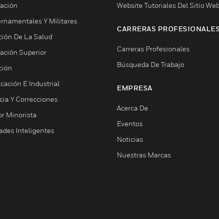
ación
Website Tutoriales Del Sitio We
rnamentales Y Militares
CARRERAS PROFESIONALE
ción De La Salud
Carreras Profesionales
ación Superior
Búsqueda De Trabajo
ción
cación E Industrial
EMPRESA
cia Y Correcciones
Acerca De
or Minorista
Eventos
ades Inteligentes
Noticias
Nuestras Marcas