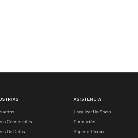
USTRIAS
ASISTENCIA
puertos
Localizar Un Socio
ros Comerciales
Formación
ros De Datos
Soporte Técnico