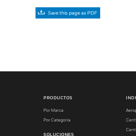
Save this page as PDF
PRODUCTOS
IND
Por Marca
Aero
Por Categoría
Cent
Cent
SOLUCIONES