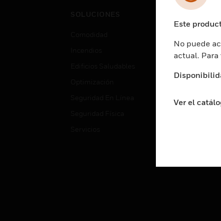
Cent
SOLUCIONES
Educ
Este product
Comodidad
Gube
No puede acc
Incendios
Aten
actual. Para
Edificios Saludables
Educ
Disponibilid
Optimización
Aten
Seguridad En Línea
Fabri
Ver el catál
Seguridad Física
Justi
Servicios
Sect
Ciud