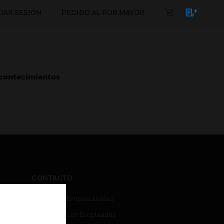
CIAR SESIÓN
PEDIDO AL POR MAYOR
Acontecimientos
CONTACTO
Consultas Empresariales
Acceso De Los Empleados