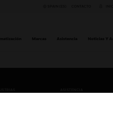
SPAIN (ES)
CONTACTO
INI
matización
Marcas
Asistencia
Noticias Y 
USTRIAS
ASISTENCIA
puertos
Localizar Un Socio
ros Comerciales
Formación