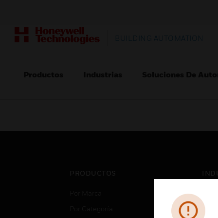
BUILDING AUTOMATION
Productos
Industrias
Soluciones De Auto
PRODUCTOS
IND
Por Marca
Aero
Por Categoría
Cent