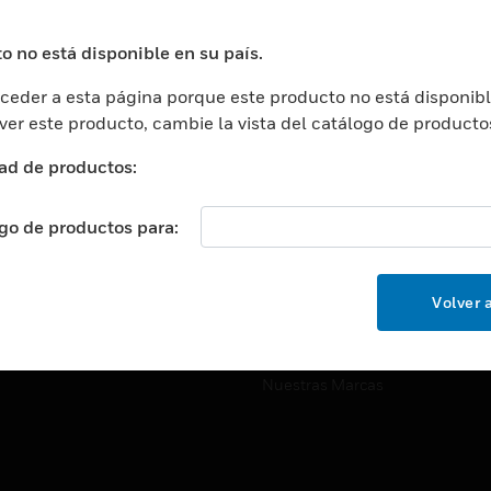
ros De Datos
Soporte Técnico
ación
Website Tutoriales Del Sitio We
o no está disponible en su país.
rnamentales Y Militares
eder a esta página porque este producto no está disponibl
CARRERAS PROFESIONALE
ción De La Salud
 ver este producto, cambie la vista del catálogo de producto
Carreras Profesionales
ación Superior
ad de productos:
Búsqueda De Trabajo
ción
cación E Industrial
ogo de productos para:
EMPRESA
cia Y Correcciones
Acerca De
or Minorista
Volver a
Eventos
ades Inteligentes
Noticias
Nuestras Marcas