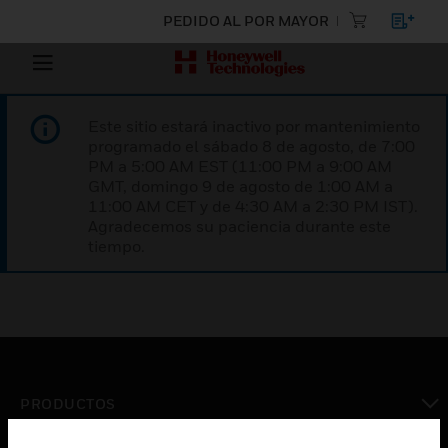
PEDIDO AL POR MAYOR
Este sitio estará inactivo por mantenimiento
programado el sábado 8 de agosto, de 7:00
PM a 5:00 AM EST (11:00 PM a 9:00 AM
GMT, domingo 9 de agosto de 1:00 AM a
11:00 AM CET y de 4:30 AM a 2:30 PM IST).
Agradecemos su paciencia durante este
tiempo.
PRODUCTOS
Cambiar vista