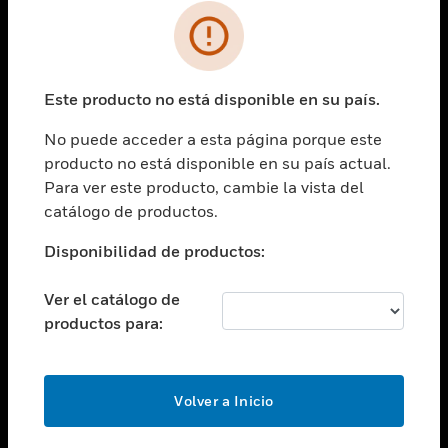
SOLUCIONES
Cambiar vista
INDUSTRIAS
Este producto no está disponible en su país.
Cambiar vista
ASISTENCIA
No puede acceder a esta página porque este
Cambiar vista
producto no está disponible en su país actual.
CARRERAS PROFESIONALES
Para ver este producto, cambie la vista del
Cambiar vista
catálogo de productos.
EMPRESA
Disponibilidad de productos:
Cambiar vista
CONTACTO
Ver el catálogo de
Cambiar vista
productos para:
LEGAL
Cambiar vista
SÍGANOS
Volver a Inicio