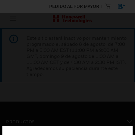
PEDIDO AL POR MAYOR
Este sitio estará inactivo por mantenimiento
programado el sábado 8 de agosto, de 7:00
PM a 5:00 AM EST (11:00 PM a 9:00 AM
GMT, domingo 9 de agosto de 1:00 AM a
11:00 AM CET y de 4:30 AM a 2:30 PM IST).
Agradecemos su paciencia durante este
tiempo.
PRODUCTOS
Cambiar vista