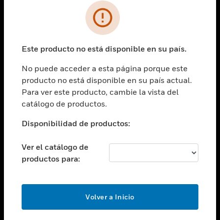
SOLUCIONES
Cambiar vista
INDUSTRIAS
Este producto no está disponible en su país.
Cambiar vista
ASISTENCIA
No puede acceder a esta página porque este
Cambiar vista
producto no está disponible en su país actual.
CARRERAS PROFESIONALES
Para ver este producto, cambie la vista del
Cambiar vista
catálogo de productos.
EMPRESA
Disponibilidad de productos:
Cambiar vista
CONTACTO
Ver el catálogo de
Cambiar vista
productos para:
LEGAL
Cambiar vista
SÍGANOS
Volver a Inicio