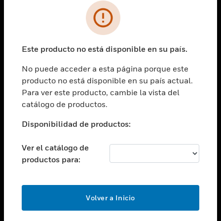
SOLUCIONES
Cambiar vista
INDUSTRIAS
Este producto no está disponible en su país.
Cambiar vista
ASISTENCIA
No puede acceder a esta página porque este
Cambiar vista
producto no está disponible en su país actual.
CARRERAS PROFESIONALES
Para ver este producto, cambie la vista del
Cambiar vista
catálogo de productos.
EMPRESA
Disponibilidad de productos:
Cambiar vista
CONTACTO
Ver el catálogo de
Cambiar vista
productos para:
LEGAL
Cambiar vista
SÍGANOS
Volver a Inicio