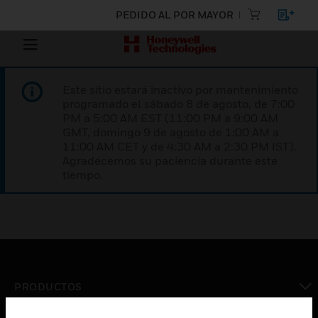
PEDIDO AL POR MAYOR
Este sitio estará inactivo por mantenimiento
programado el sábado 8 de agosto, de 7:00
PM a 5:00 AM EST (11:00 PM a 9:00 AM
GMT, domingo 9 de agosto de 1:00 AM a
11:00 AM CET y de 4:30 AM a 2:30 PM IST).
Agradecemos su paciencia durante este
tiempo.
PRODUCTOS
Cambiar vista