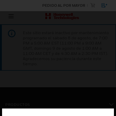
PEDIDO AL POR MAYOR
Este sitio estará inactivo por mantenimiento
programado el sábado 8 de agosto, de 7:00
PM a 5:00 AM EST (11:00 PM a 9:00 AM
GMT, domingo 9 de agosto de 1:00 AM a
11:00 AM CET y de 4:30 AM a 2:30 PM IST).
Agradecemos su paciencia durante este
tiempo.
PRODUCTOS
Cambiar vista