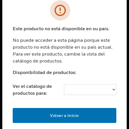
SOLUCIONES
Cambiar vista
INDUSTRIAS
Este producto no está disponible en su país.
Cambiar vista
ASISTENCIA
No puede acceder a esta página porque este
Cambiar vista
producto no está disponible en su país actual.
CARRERAS PROFESIONALES
Para ver este producto, cambie la vista del
Cambiar vista
catálogo de productos.
EMPRESA
Disponibilidad de productos:
Cambiar vista
CONTACTO
Ver el catálogo de
Cambiar vista
productos para:
LEGAL
Cambiar vista
SÍGANOS
Volver a Inicio