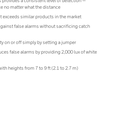
provides a consistent level of detection —
e no matter what the distance
t exceeds similar products in the market
gainst false alarms without sacrificing catch
ty on or off simply by setting a jumper
ces false alarms by providing 2,000 lux of white
ith heights from 7 to 9 ft (2.1 to 2.7 m)