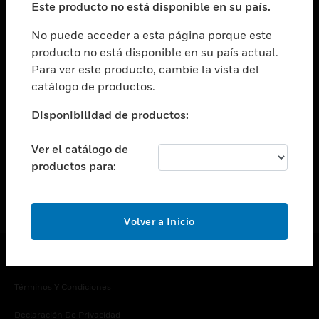
Este producto no está disponible en su país.
Cambiar vista
EMPRESA
No puede acceder a esta página porque este
producto no está disponible en su país actual.
Cambiar vista
Para ver este producto, cambie la vista del
CONTACTO
catálogo de productos.
Cambiar vista
LEGAL
Disponibilidad de productos:
Cambiar vista
SÍGANOS
Ver el catálogo de
productos para:
Volver a Inicio
Copyright © 2026 Honeywell International Inc.
Términos Y Condiciones
Declaración De Privacidad