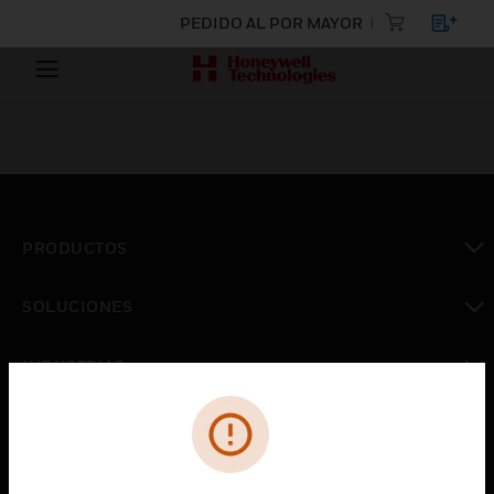
PEDIDO AL POR MAYOR
PRODUCTOS
Cambiar vista
SOLUCIONES
Cambiar vista
INDUSTRIAS
Cambiar vista
ASISTENCIA
Cambiar vista
CARRERAS PROFESIONALES