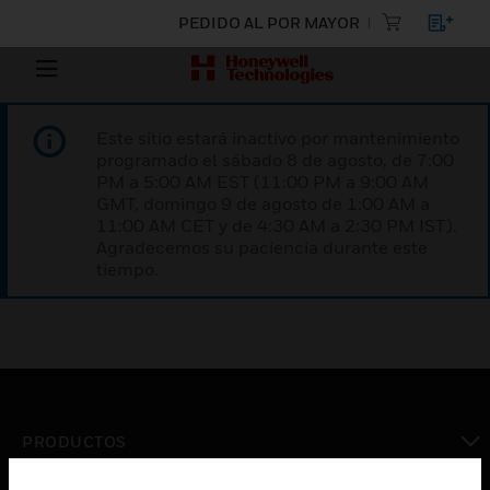
PEDIDO AL POR MAYOR
Este sitio estará inactivo por mantenimiento
programado el sábado 8 de agosto, de 7:00
PM a 5:00 AM EST (11:00 PM a 9:00 AM
GMT, domingo 9 de agosto de 1:00 AM a
11:00 AM CET y de 4:30 AM a 2:30 PM IST).
Agradecemos su paciencia durante este
tiempo.
PRODUCTOS
Cambiar vista