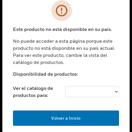
SOLUCIONES
Cambiar vista
INDUSTRIAS
Este producto no está disponible en su país.
Cambiar vista
ASISTENCIA
No puede acceder a esta página porque este
Cambiar vista
producto no está disponible en su país actual.
CARRERAS PROFESIONALES
Para ver este producto, cambie la vista del
Cambiar vista
catálogo de productos.
EMPRESA
Disponibilidad de productos:
Cambiar vista
CONTACTO
Ver el catálogo de
Cambiar vista
productos para:
LEGAL
Cambiar vista
SÍGANOS
Volver a Inicio