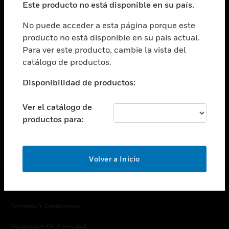
Este producto no está disponible en su país.
Cambiar vista
EMPRESA
No puede acceder a esta página porque este
producto no está disponible en su país actual.
Cambiar vista
Para ver este producto, cambie la vista del
CONTACTO
catálogo de productos.
Cambiar vista
LEGAL
Disponibilidad de productos:
Cambiar vista
SÍGANOS
Ver el catálogo de
productos para:
Volver a Inicio
Copyright © 2026 Honeywell International Inc.
Términos Y Condiciones
Declaración De Privacidad