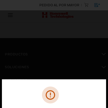
PEDIDO AL POR MAYOR
PRODUCTOS
Cambiar vista
SOLUCIONES
Cambiar vista
INDUSTRIAS
Cambiar vista
ASISTENCIA
Cambiar vista
CARRERAS PROFESIONALES