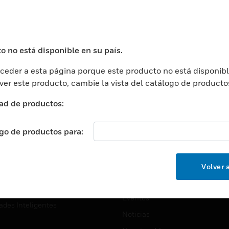
USTRIAS
ASISTENCIA
puertos
Localizar Un Socio
ros Comerciales
Formación
o no está disponible en su país.
ros De Datos
Soporte Técnico
eder a esta página porque este producto no está disponibl
ación
Website Tutoriales Del Sitio We
 ver este producto, cambie la vista del catálogo de producto
rnamentales Y Militares
CARRERAS PROFESIONALE
ad de productos:
ción De La Salud
Carreras Profesionales
ación Superior
ogo de productos para:
Búsqueda De Trabajo
ción
cación E Industrial
EMPRESA
Volver a
cia Y Correcciones
Acerca De
or Minorista
Eventos
ades Inteligentes
Noticias