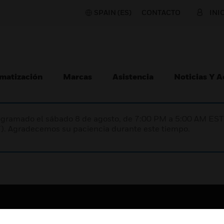
SPAIN (ES)
CONTACTO
INI
matización
Marcas
Asistencia
Noticias Y 
programado el sábado 8 de agosto, de 7:00 PM a 5:00 AM E
). Agradecemos su paciencia durante este tiempo.