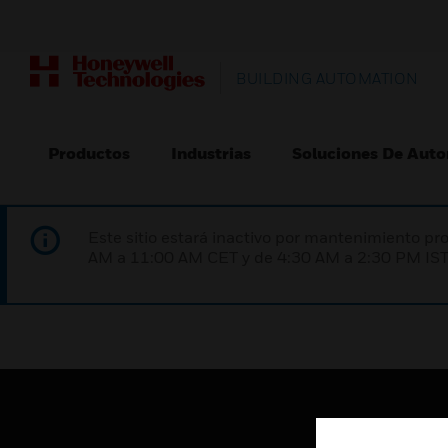
BUILDING AUTOMATION
Productos
Industrias
Soluciones De Auto
Este sitio estará inactivo por mantenimiento 
AM a 11:00 AM CET y de 4:30 AM a 2:30 PM IST