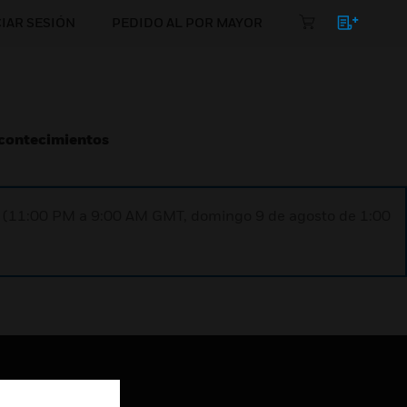
CIAR SESIÓN
PEDIDO AL POR MAYOR
Acontecimientos
ST (11:00 PM a 9:00 AM GMT, domingo 9 de agosto de 1:00