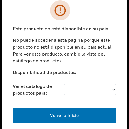
SOLUCIONES
Cambiar vista
INDUSTRIAS
Este producto no está disponible en su país.
Cambiar vista
ASISTENCIA
No puede acceder a esta página porque este
Cambiar vista
producto no está disponible en su país actual.
CARRERAS PROFESIONALES
Para ver este producto, cambie la vista del
Cambiar vista
catálogo de productos.
EMPRESA
Disponibilidad de productos:
Cambiar vista
CONTACTO
Ver el catálogo de
Cambiar vista
productos para:
LEGAL
Cambiar vista
SÍGANOS
Volver a Inicio