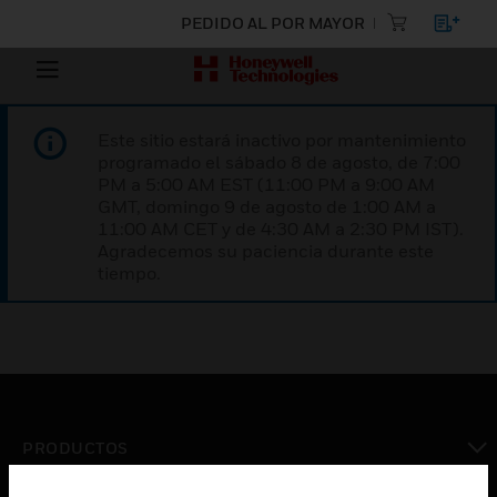
PEDIDO AL POR MAYOR
Este sitio estará inactivo por mantenimiento
programado el sábado 8 de agosto, de 7:00
PM a 5:00 AM EST (11:00 PM a 9:00 AM
GMT, domingo 9 de agosto de 1:00 AM a
11:00 AM CET y de 4:30 AM a 2:30 PM IST).
Agradecemos su paciencia durante este
tiempo.
PRODUCTOS
Cambiar vista