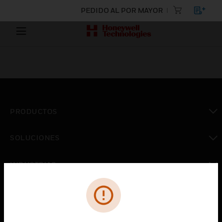
PEDIDO AL POR MAYOR
PRODUCTOS
Cambiar vista
SOLUCIONES
Cambiar vista
INDUSTRIAS
Cambiar vista
ASISTENCIA
Cambiar vista
CARRERAS PROFESIONALES