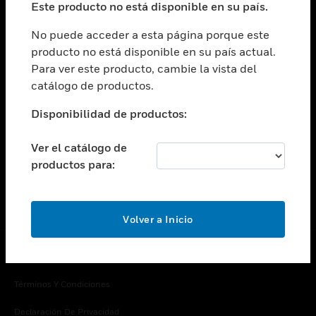
Este producto no está disponible en su país.
Cambiar vista
EMPRESA
No puede acceder a esta página porque este
producto no está disponible en su país actual.
Cambiar vista
Para ver este producto, cambie la vista del
CONTACTO
catálogo de productos.
Cambiar vista
LEGAL
Disponibilidad de productos:
Cambiar vista
SÍGANOS
Ver el catálogo de
productos para:
Volver a Inicio
Copyright © 2026 Honeywell International Inc.
Términos Y Condiciones
Declaración De Privacidad