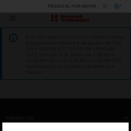
PEDIDO AL POR MAYOR
Este sitio estará inactivo por mantenimiento
programado el sábado 8 de agosto, de 7:00
PM a 5:00 AM EST (11:00 PM a 9:00 AM
GMT, domingo 9 de agosto de 1:00 AM a
11:00 AM CET y de 4:30 AM a 2:30 PM IST).
Agradecemos su paciencia durante este
tiempo.
PRODUCTOS
Cambiar vista