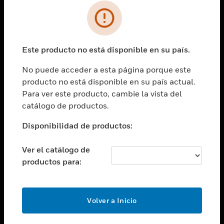
SOLUCIONES
Cambiar vista
INDUSTRIAS
Este producto no está disponible en su país.
Cambiar vista
ASISTENCIA
No puede acceder a esta página porque este
Cambiar vista
producto no está disponible en su país actual.
CARRERAS PROFESIONALES
Para ver este producto, cambie la vista del
Cambiar vista
catálogo de productos.
EMPRESA
Disponibilidad de productos:
Cambiar vista
CONTACTO
Ver el catálogo de
Cambiar vista
productos para:
LEGAL
Cambiar vista
SÍGANOS
Volver a Inicio