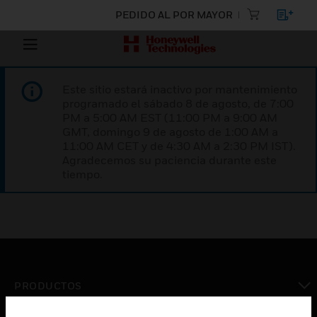
PEDIDO AL POR MAYOR
Este sitio estará inactivo por mantenimiento
programado el sábado 8 de agosto, de 7:00
PM a 5:00 AM EST (11:00 PM a 9:00 AM
GMT, domingo 9 de agosto de 1:00 AM a
11:00 AM CET y de 4:30 AM a 2:30 PM IST).
Agradecemos su paciencia durante este
tiempo.
PRODUCTOS
Cambiar vista