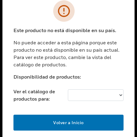
SOLUCIONES
Cambiar vista
INDUSTRIAS
Este producto no está disponible en su país.
Cambiar vista
ASISTENCIA
No puede acceder a esta página porque este
Cambiar vista
producto no está disponible en su país actual.
CARRERAS PROFESIONALES
Para ver este producto, cambie la vista del
Cambiar vista
catálogo de productos.
EMPRESA
Disponibilidad de productos:
Cambiar vista
CONTACTO
Ver el catálogo de
Cambiar vista
productos para:
LEGAL
Cambiar vista
SÍGANOS
Volver a Inicio