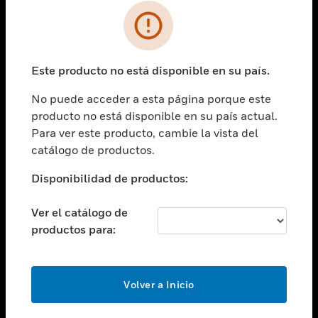
SOLUCIONES
Cambiar vista
INDUSTRIAS
Este producto no está disponible en su país.
Cambiar vista
ASISTENCIA
No puede acceder a esta página porque este
Cambiar vista
producto no está disponible en su país actual.
CARRERAS PROFESIONALES
Para ver este producto, cambie la vista del
Cambiar vista
catálogo de productos.
EMPRESA
Disponibilidad de productos:
Cambiar vista
CONTACTO
Ver el catálogo de
Cambiar vista
productos para:
LEGAL
Cambiar vista
SÍGANOS
Volver a Inicio