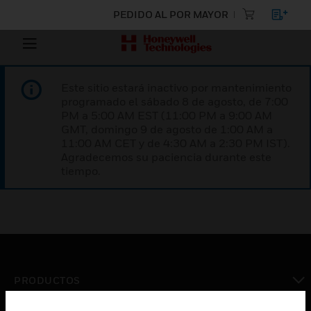
PEDIDO AL POR MAYOR
Este sitio estará inactivo por mantenimiento
programado el sábado 8 de agosto, de 7:00
PM a 5:00 AM EST (11:00 PM a 9:00 AM
GMT, domingo 9 de agosto de 1:00 AM a
11:00 AM CET y de 4:30 AM a 2:30 PM IST).
Agradecemos su paciencia durante este
tiempo.
PRODUCTOS
Cambiar vista