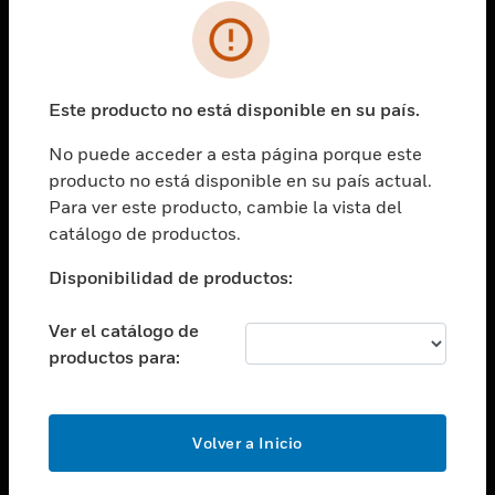
SOLUCIONES
Cambiar vista
INDUSTRIAS
Este producto no está disponible en su país.
Cambiar vista
ASISTENCIA
No puede acceder a esta página porque este
Cambiar vista
producto no está disponible en su país actual.
CARRERAS PROFESIONALES
Para ver este producto, cambie la vista del
Cambiar vista
catálogo de productos.
EMPRESA
Disponibilidad de productos:
Cambiar vista
CONTACTO
Ver el catálogo de
Cambiar vista
productos para:
LEGAL
Cambiar vista
SÍGANOS
Volver a Inicio