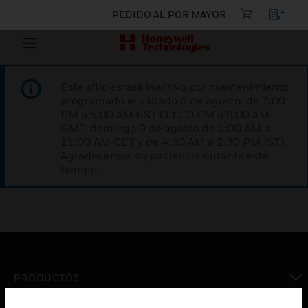
PEDIDO AL POR MAYOR
Este sitio estará inactivo por mantenimiento
programado el sábado 8 de agosto, de 7:00
PM a 5:00 AM EST (11:00 PM a 9:00 AM
GMT, domingo 9 de agosto de 1:00 AM a
11:00 AM CET y de 4:30 AM a 2:30 PM IST).
Agradecemos su paciencia durante este
tiempo.
PRODUCTOS
Cambiar vista