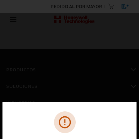
PEDIDO AL POR MAYOR
PRODUCTOS
Cambiar vista
SOLUCIONES
Cambiar vista
INDUSTRIAS
Cambiar vista
ASISTENCIA
Cambiar vista
CARRERAS PROFESIONALES