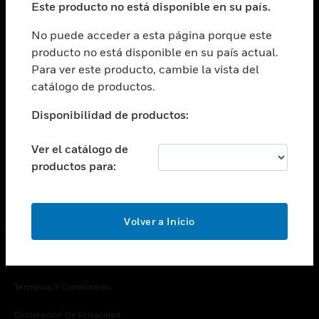
Este producto no está disponible en su país.
Cambiar vista
EMPRESA
No puede acceder a esta página porque este
producto no está disponible en su país actual.
Cambiar vista
Para ver este producto, cambie la vista del
CONTACTO
catálogo de productos.
Cambiar vista
LEGAL
Disponibilidad de productos:
Cambiar vista
SÍGANOS
Ver el catálogo de
productos para:
Volver a Inicio
Copyright © 2026 Honeywell International Inc.
Términos Y Condiciones
Declaración De Privacidad