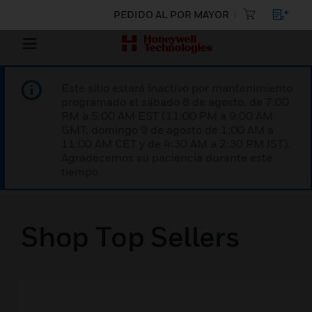
PEDIDO AL POR MAYOR
Este sitio estará inactivo por mantenimiento
programado el sábado 8 de agosto, de 7:00
PM a 5:00 AM EST (11:00 PM a 9:00 AM
GMT, domingo 9 de agosto de 1:00 AM a
11:00 AM CET y de 4:30 AM a 2:30 PM IST).
Agradecemos su paciencia durante este
tiempo.
Shop Top Sellers