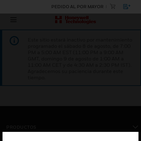
PEDIDO AL POR MAYOR
Este sitio estará inactivo por mantenimiento
programado el sábado 8 de agosto, de 7:00
PM a 5:00 AM EST (11:00 PM a 9:00 AM
GMT, domingo 9 de agosto de 1:00 AM a
11:00 AM CET y de 4:30 AM a 2:30 PM IST).
Agradecemos su paciencia durante este
tiempo.
PRODUCTOS
Cambiar vista