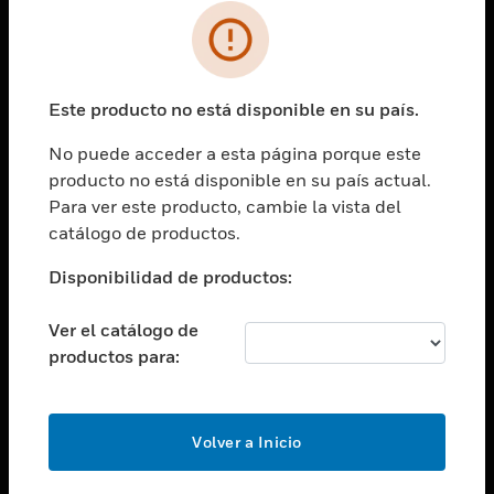
SOLUCIONES
Cambiar vista
INDUSTRIAS
Este producto no está disponible en su país.
Cambiar vista
ASISTENCIA
No puede acceder a esta página porque este
Cambiar vista
producto no está disponible en su país actual.
CARRERAS PROFESIONALES
Para ver este producto, cambie la vista del
Cambiar vista
catálogo de productos.
EMPRESA
Disponibilidad de productos:
Cambiar vista
CONTACTO
Ver el catálogo de
Cambiar vista
productos para:
LEGAL
Cambiar vista
SÍGANOS
Volver a Inicio