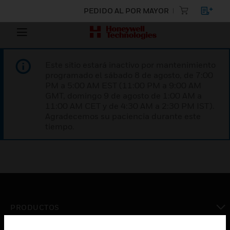
PEDIDO AL POR MAYOR
Este sitio estará inactivo por mantenimiento
programado el sábado 8 de agosto, de 7:00
PM a 5:00 AM EST (11:00 PM a 9:00 AM
GMT, domingo 9 de agosto de 1:00 AM a
11:00 AM CET y de 4:30 AM a 2:30 PM IST).
Agradecemos su paciencia durante este
tiempo.
PRODUCTOS
Cambiar vista