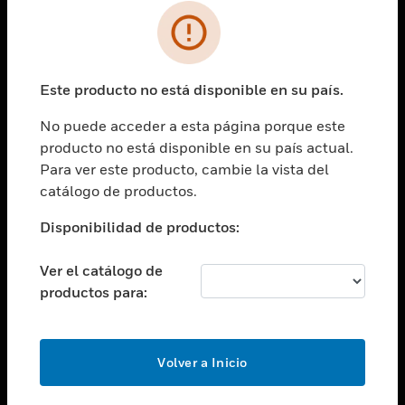
SOLUCIONES
Cambiar vista
INDUSTRIAS
Este producto no está disponible en su país.
Cambiar vista
ASISTENCIA
No puede acceder a esta página porque este
Cambiar vista
producto no está disponible en su país actual.
CARRERAS PROFESIONALES
Para ver este producto, cambie la vista del
Cambiar vista
catálogo de productos.
EMPRESA
Disponibilidad de productos:
Cambiar vista
CONTACTO
Ver el catálogo de
Cambiar vista
productos para:
LEGAL
Cambiar vista
SÍGANOS
Volver a Inicio